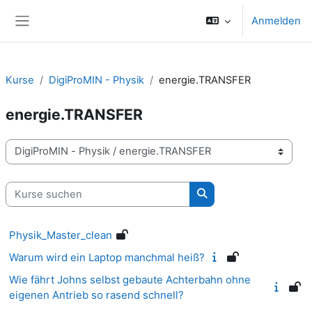
Zum Hauptinhalt
Anmelden
Website-Übersicht
Kurse
DigiProMIN - Physik
energie.TRANSFER
energie.TRANSFER
Kursbereiche
Kurse suchen
Kurse suchen
Physik_Master_clean
Warum wird ein Laptop manchmal heiß?
Wie fährt Johns selbst gebaute Achterbahn ohne
eigenen Antrieb so rasend schnell?