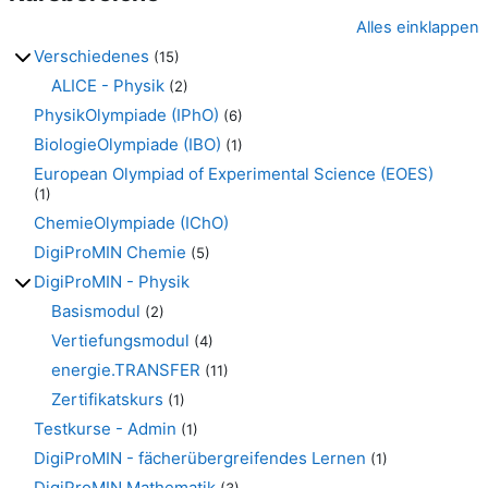
Alles einklappen
Verschiedenes
(15)
ALICE - Physik
(2)
PhysikOlympiade (IPhO)
(6)
BiologieOlympiade (IBO)
(1)
European Olympiad of Experimental Science (EOES)
(1)
ChemieOlympiade (IChO)
DigiProMIN Chemie
(5)
DigiProMIN - Physik
Basismodul
(2)
Vertiefungsmodul
(4)
energie.TRANSFER
(11)
Zertifikatskurs
(1)
Testkurse - Admin
(1)
DigiProMIN - fächerübergreifendes Lernen
(1)
DigiProMIN Mathematik