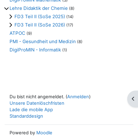
(3)
Lehre Didaktik der Chemie
(8)
FD3 Teil II (SoSe 2025)
(14)
FD3 Teil II (SoSe 2026)
(17)
ATPOC
(9)
PMI - Gesundheit und Medizin
(8)
DigiProMIN - Informatik
(1)
Du bist nicht angemeldet. (
Anmelden
)
Blo
Unsere Datenlöschfristen
Lade die mobile App
Standarddesign
Powered by
Moodle